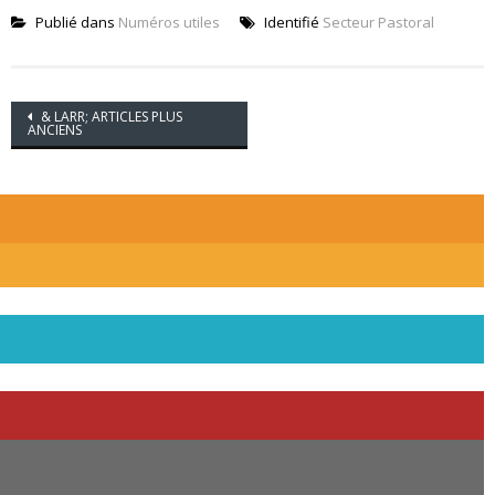
Publié dans
Numéros utiles
Identifié
Secteur Pastoral
Navigation
& LARR;
ARTICLES PLUS
ANCIENS
des
Postes