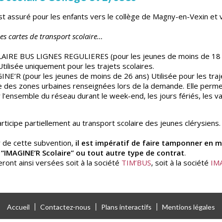
t assuré pour les enfants vers le collège de Magny-en-Vexin et v
les cartes de transport scolaire…
IRE BUS LIGNES REGULIERES (pour les jeunes de moins de 18 
ilisée uniquement pour les trajets scolaires.
E’R (pour les jeunes de moins de 26 ans) Utilisée pour les traj
te des zones urbaines renseignées lors de la demande. Elle perm
 l’ensemble du réseau durant le week-end, les jours fériés, les v
icipe partiellement au transport scolaire des jeunes clérysiens.
r de cette subvention,
il est impératif de faire tamponner en ma
 “IMAGINE’R Scolaire” ou tout autre type de contrat
.
ont ainsi versées soit à la société
TIM’BUS
, soit à la société
IM
Accueil
Contactez-nous
Plans interactifs
Mentions légales