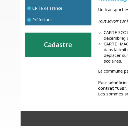
CR Île de France
Un transport es
Préfecture
Tout savoir sur 
CARTE SCOLA
décembre) Ut
Cadastre
CARTE IMAGIN
dans la limi
déplacer sur
scolaires.
La commune part
Pour bénéficie
contrat “CSB”,
Les sommes ser