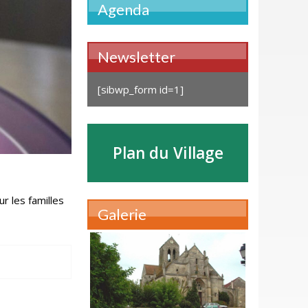
Agenda
Newsletter
[sibwp_form id=1]
Plan du Village
r les familles
Galerie