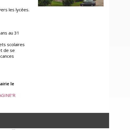
ers les lycées.
ans au 31
ets scolaires
et de se
acances
irie le
AGINE’R