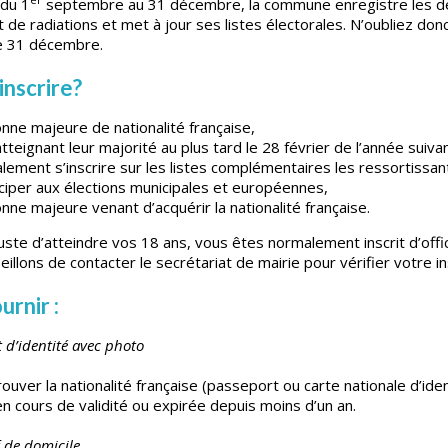
du 1
septembre au 31 décembre, la commune enregistre les 
et de radiations et met à jour ses listes électorales. N’oubliez do
le 31 décembre.
inscrire?
ne majeure de nationalité française,
tteignant leur majorité au plus tard le 28 février de l’année suiva
ement s’inscrire sur les listes complémentaires les ressortissa
iciper aux élections municipales et européennes,
ne majeure venant d’acquérir la nationalité française.
uste d’atteindre vos 18 ans, vous êtes normalement inscrit d’offi
illons de contacter le secrétariat de mairie pour vérifier votre in
urnir :
d’identité avec photo
ouver la nationalité française (passeport ou carte nationale d’ident
en cours de validité ou expirée depuis moins d’un an.
f de domicile