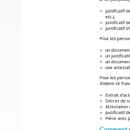
Justificatif
etc.),
Justificatif
Justificatif 
Pour les perso
un document 
un justifica
un document
une attesta
Pour les perso
d’identi-té fra
Extrait d’ac
Décret de na
Attestation 
Justificatif
Pièce avec 
Comment s’