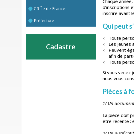
Chaque année, 
d’inscriptions 
CR Île de France
inscrire avant 
Préfecture
Qui peut s’
Toute person
Les jeunes a
Cadastre
Peuvent égal
afin de part
Toute person
Si vous venez j
nous vous conse
Pièces à fo
1/ Un document 
La pièce doit pr
être récente : 
2/ Un justificati