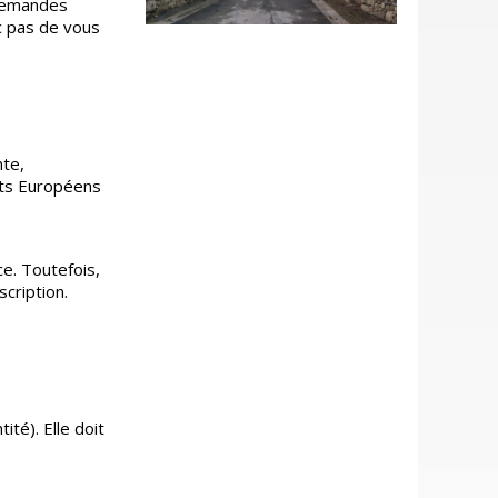
demandes
nc pas de vous
nte,
nts Européens
ce. Toutefois,
scription.
ité). Elle doit