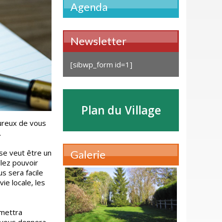
Agenda
Newsletter
[sibwp_form id=1]
Plan du Village
ureux de vous
.
se veut être un
Galerie
llez pouvoir
s sera facile
ie locale, les
rmettra