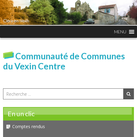
MENU
Communauté de Communes
du Vexin Centre
En un clic
Comptes rendus