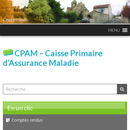
MENU
CPAM – Caisse Primaire
d’Assurance Maladie
En un clic
Comptes rendus