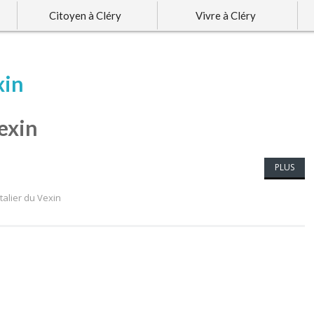
Citoyen à Cléry
Vivre à Cléry
xin
exin
PLUS
talier du Vexin