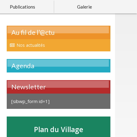
Publications
Galerie
Au fil de l’@ctu
Nos actualités
Agenda
Newsletter
[sibwp_form id=1]
Plan du Village