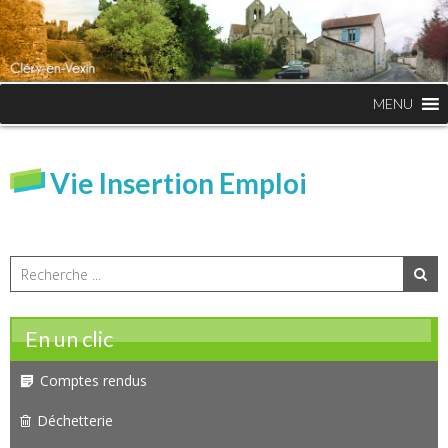
MENU
Vie Insertion Emploi
En un clic
Comptes rendus
Déchetterie