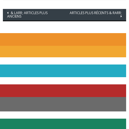
Navigation
& LARR;
ARTICLES PLUS
ARTICLES PLUS RÉCENTS
& RARR;
ANCIENS
des
Postes