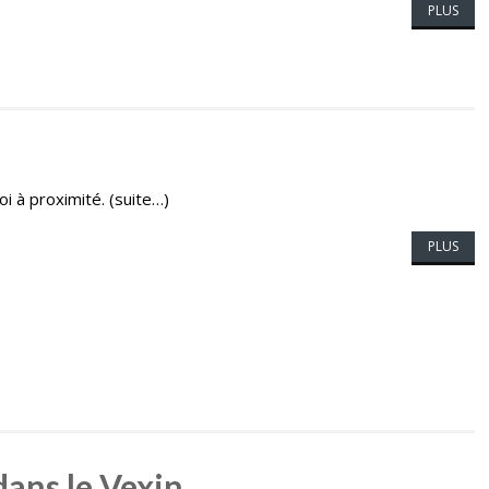
PLUS
i à proximité. (suite…)
PLUS
dans le Vexin