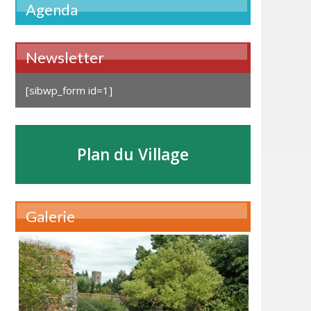
Agenda
Newsletter
[sibwp_form id=1]
Plan du Village
Galerie