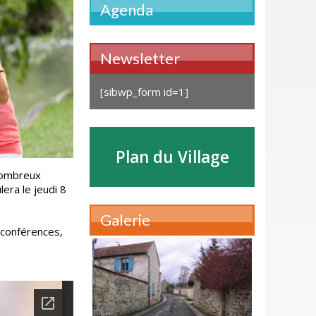
Agenda
Newsletter
[sibwp_form id=1]
Plan du Village
nombreux
lera le jeudi 8
Galerie
 conférences,