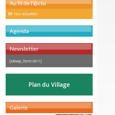
Au fil de l’@ctu
Nos actualités
Agenda
Newsletter
[sibwp_form id=1]
Plan du Village
Galerie