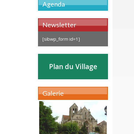
Agenda
Newsletter
[sibwp_form id=1]
Plan du Village
Galerie