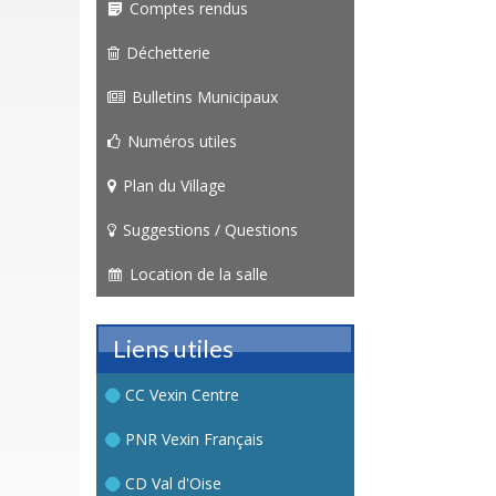
Comptes rendus
Déchetterie
Bulletins Municipaux
Numéros utiles
Plan du Village
Suggestions / Questions
Location de la salle
Liens utiles
CC Vexin Centre
PNR Vexin Français
CD Val d'Oise