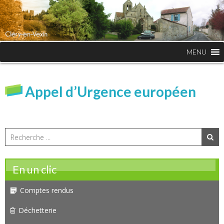
MENU
Appel d’Urgence européen
En un clic
Comptes rendus
Déchetterie