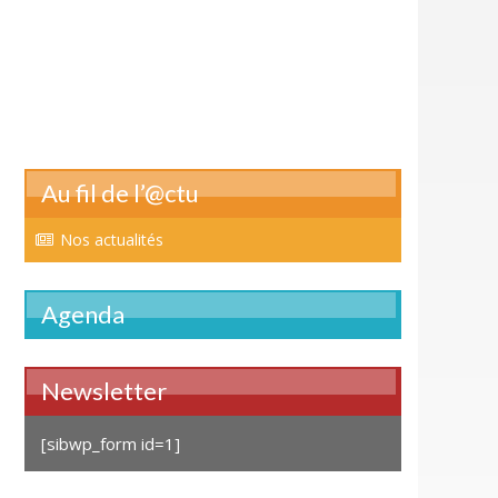
Au fil de l’@ctu
Nos actualités
Agenda
Newsletter
[sibwp_form id=1]