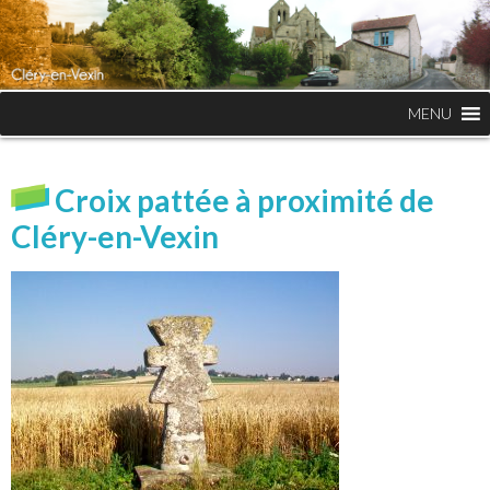
MENU
Croix pattée à proximité de
Cléry-en-Vexin