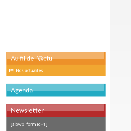
Au fil de l’@ctu
Nos actualités
Agenda
Newsletter
[sibwp_form id=1]