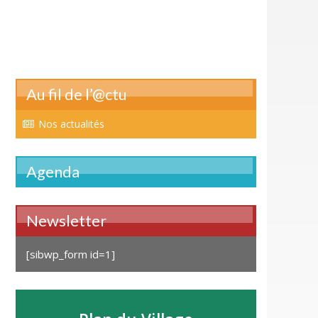
Au fil de l’@ctu
Nos actualités
Agenda
Newsletter
[sibwp_form id=1]