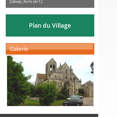
[sibwp_form id=1]
Plan du Village
Galerie