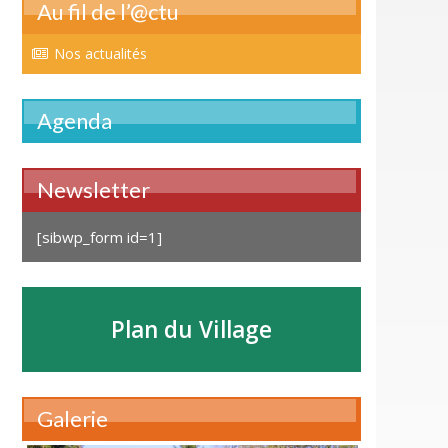
Au fil de l’@ctu
Nos actualités
Agenda
Newsletter
[sibwp_form id=1]
Plan du Village
Galerie