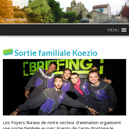
MENU
Sortie familiale Koezio
Les Foyers Ruraux de notre secteur d’animation organisent
une sortie familiale au parc Koezio de Cergy Pontoise le