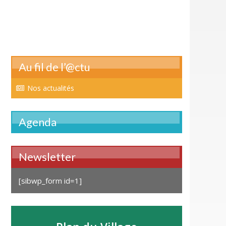
Au fil de l’@ctu
Nos actualités
Agenda
Newsletter
[sibwp_form id=1]