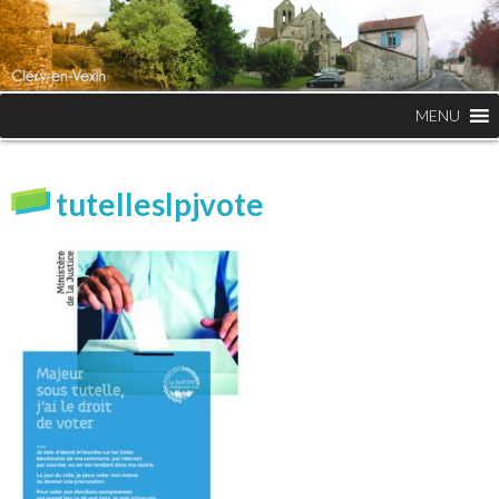
MENU
tutelleslpjvote