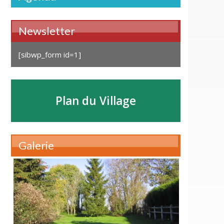
Newsletter
[sibwp_form id=1]
Plan du Village
Galerie