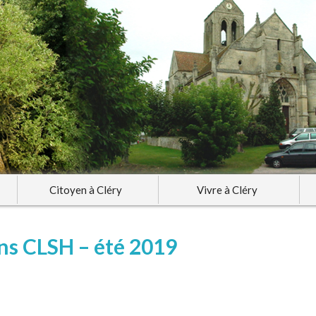
Citoyen à Cléry
Vivre à Cléry
ns CLSH – été 2019