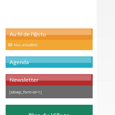
Au fil de l’@ctu
Nos actualités
Agenda
Newsletter
[sibwp_form id=1]