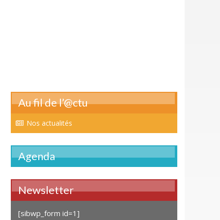
Au fil de l’@ctu
Nos actualités
Agenda
Newsletter
[sibwp_form id=1]