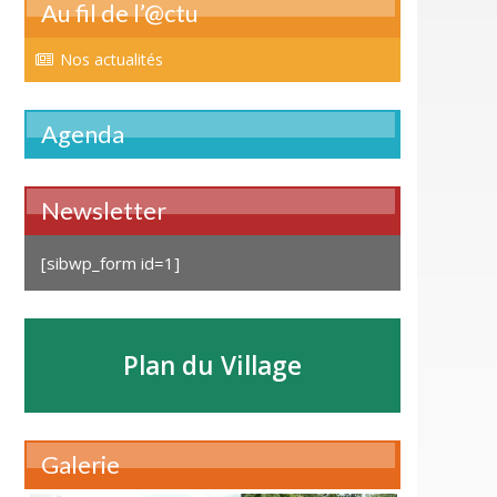
Au fil de l’@ctu
Nos actualités
Agenda
Newsletter
[sibwp_form id=1]
Plan du Village
Galerie