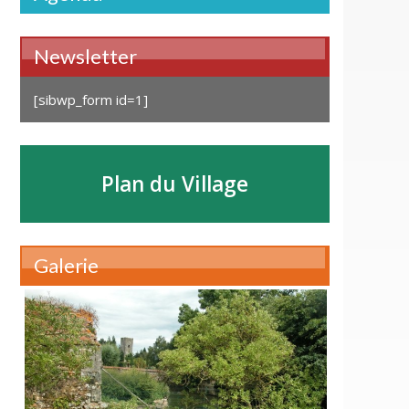
Newsletter
[sibwp_form id=1]
Plan du Village
Galerie